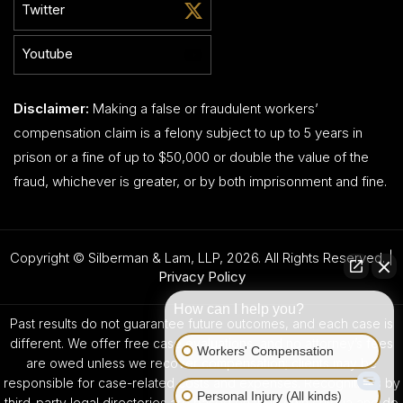
Twitter
Youtube
Disclaimer:
Making a false or fraudulent workers’
compensation claim is a felony subject to up to 5 years in
prison or a fine of up to $50,000 or double the value of the
fraud, whichever is greater, or by both imprisonment and fine.
Copyright © Silberman & Lam, LLP, 2026. All Rights Reserved. |
Privacy Policy
How can I help you?
Past results do not guarantee future outcomes, and each case is
different. We offer free case evaluations, and no attorney’s fees
Workers' Compensation
are owed unless we recover compensation; clients may be
responsible for case-related costs and expenses. Recognitions by
Personal Injury (All kinds)
third-party legal directories are based on their own criteria and do